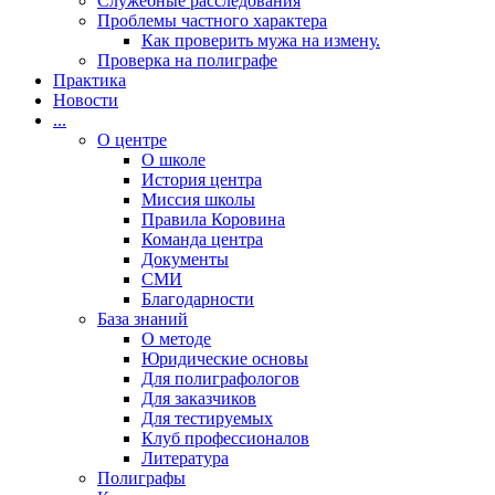
Cлужебные расследования
Проблемы частного характера
Как проверить мужа на измену.
Проверка на полиграфе
Практика
Новости
...
О центре
О школе
История центра
Миссия школы
Правила Коровина
Команда центра
Документы
СМИ
Благодарности
База знаний
О методе
Юридические основы
Для полиграфологов
Для заказчиков
Для тестируемых
Клуб профессионалов
Литература
Полиграфы