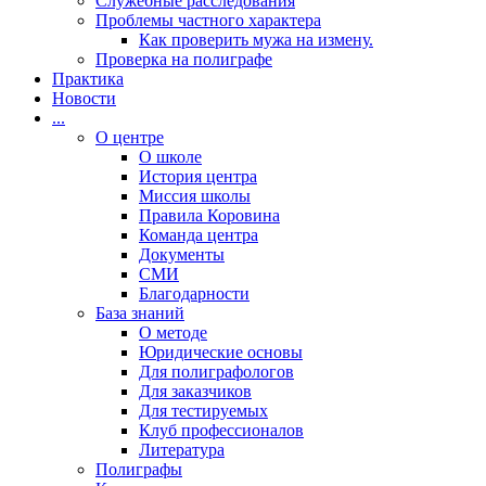
Cлужебные расследования
Проблемы частного характера
Как проверить мужа на измену.
Проверка на полиграфе
Практика
Новости
...
О центре
О школе
История центра
Миссия школы
Правила Коровина
Команда центра
Документы
СМИ
Благодарности
База знаний
О методе
Юридические основы
Для полиграфологов
Для заказчиков
Для тестируемых
Клуб профессионалов
Литература
Полиграфы