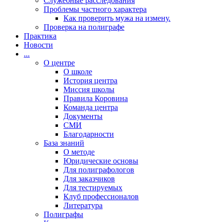
Cлужебные расследования
Проблемы частного характера
Как проверить мужа на измену.
Проверка на полиграфе
Практика
Новости
...
О центре
О школе
История центра
Миссия школы
Правила Коровина
Команда центра
Документы
СМИ
Благодарности
База знаний
О методе
Юридические основы
Для полиграфологов
Для заказчиков
Для тестируемых
Клуб профессионалов
Литература
Полиграфы