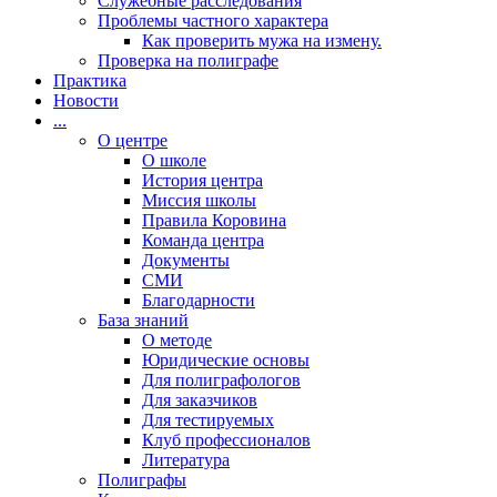
Cлужебные расследования
Проблемы частного характера
Как проверить мужа на измену.
Проверка на полиграфе
Практика
Новости
...
О центре
О школе
История центра
Миссия школы
Правила Коровина
Команда центра
Документы
СМИ
Благодарности
База знаний
О методе
Юридические основы
Для полиграфологов
Для заказчиков
Для тестируемых
Клуб профессионалов
Литература
Полиграфы