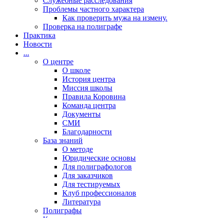
Cлужебные расследования
Проблемы частного характера
Как проверить мужа на измену.
Проверка на полиграфе
Практика
Новости
...
О центре
О школе
История центра
Миссия школы
Правила Коровина
Команда центра
Документы
СМИ
Благодарности
База знаний
О методе
Юридические основы
Для полиграфологов
Для заказчиков
Для тестируемых
Клуб профессионалов
Литература
Полиграфы