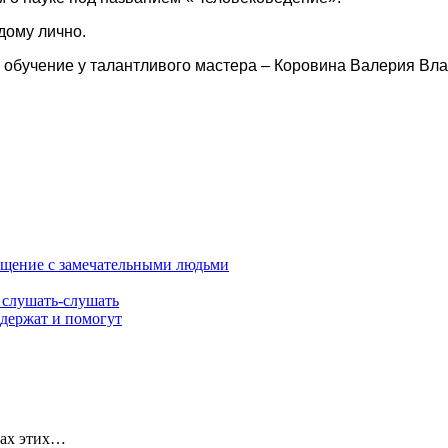
дому лично.
и обучение у талантливого мастера – Коровина Валерия Вл
общение с замечательными людьми
 слушать-слушать
ддержат и помогут
ках этих…