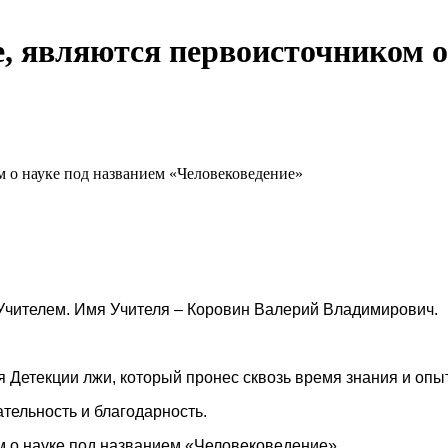
, являются первоисточником о
м о науке под названием «Человековедение»
 Учителем. Имя Учителя – Коровин Валерий Владимирович.
я Детекции лжи, который пронес сквозь время знания и опы
ельность и благодарность.
м о науке под названием «Человековедение».