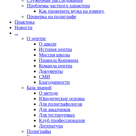
Cлужебные расследования
Проблемы частного характера
Как проверить мужа на измену.
Проверка на полиграфе
Практика
Новости
...
О центре
О школе
История центра
Миссия школы
Правила Коровина
Команда центра
Документы
СМИ
Благодарности
База знаний
О методе
Юридические основы
Для полиграфологов
Для заказчиков
Для тестируемых
Клуб профессионалов
Литература
Полиграфы