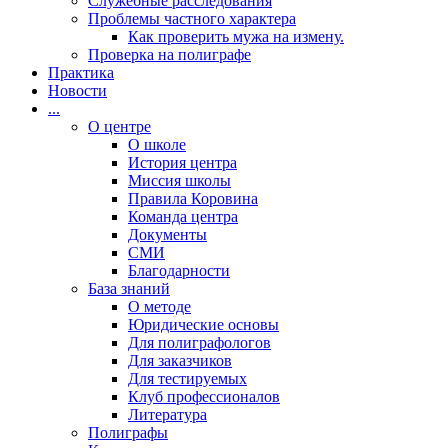
Cлужебные расследования
Проблемы частного характера
Как проверить мужа на измену.
Проверка на полиграфе
Практика
Новости
...
О центре
О школе
История центра
Миссия школы
Правила Коровина
Команда центра
Документы
СМИ
Благодарности
База знаний
О методе
Юридические основы
Для полиграфологов
Для заказчиков
Для тестируемых
Клуб профессионалов
Литература
Полиграфы