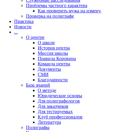
Cлужебные расследования
Проблемы частного характера
Как проверить мужа на измену.
Проверка на полиграфе
Практика
Новости
...
О центре
О школе
История центра
Миссия школы
Правила Коровина
Команда центра
Документы
СМИ
Благодарности
База знаний
О методе
Юридические основы
Для полиграфологов
Для заказчиков
Для тестируемых
Клуб профессионалов
Литература
Полиграфы