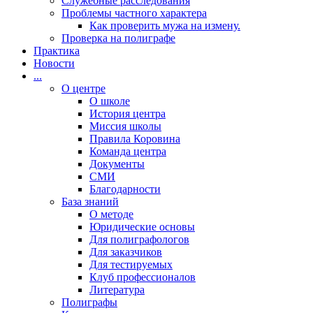
Cлужебные расследования
Проблемы частного характера
Как проверить мужа на измену.
Проверка на полиграфе
Практика
Новости
...
О центре
О школе
История центра
Миссия школы
Правила Коровина
Команда центра
Документы
СМИ
Благодарности
База знаний
О методе
Юридические основы
Для полиграфологов
Для заказчиков
Для тестируемых
Клуб профессионалов
Литература
Полиграфы