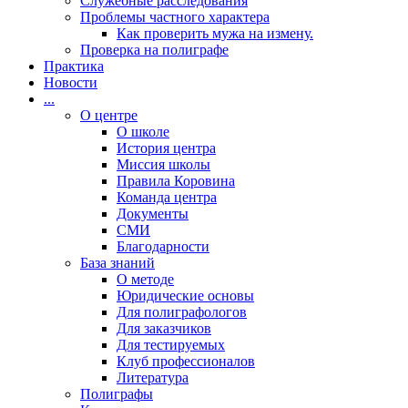
Cлужебные расследования
Проблемы частного характера
Как проверить мужа на измену.
Проверка на полиграфе
Практика
Новости
...
О центре
О школе
История центра
Миссия школы
Правила Коровина
Команда центра
Документы
СМИ
Благодарности
База знаний
О методе
Юридические основы
Для полиграфологов
Для заказчиков
Для тестируемых
Клуб профессионалов
Литература
Полиграфы