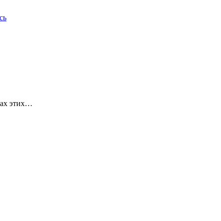
сь
ках этих…