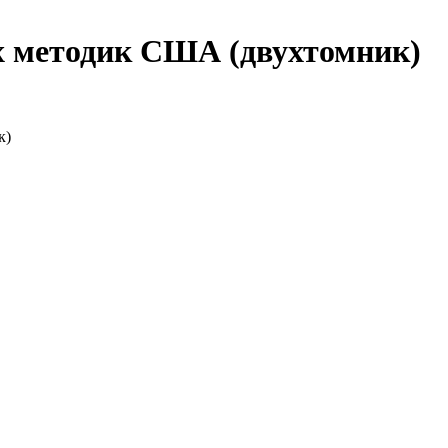
х методик США (двухтомник)
к)