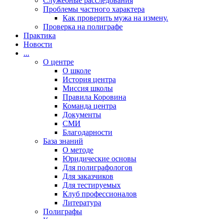
Cлужебные расследования
Проблемы частного характера
Как проверить мужа на измену.
Проверка на полиграфе
Практика
Новости
...
О центре
О школе
История центра
Миссия школы
Правила Коровина
Команда центра
Документы
СМИ
Благодарности
База знаний
О методе
Юридические основы
Для полиграфологов
Для заказчиков
Для тестируемых
Клуб профессионалов
Литература
Полиграфы