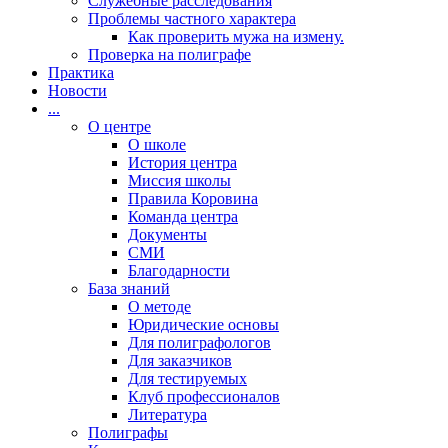
Cлужебные расследования
Проблемы частного характера
Как проверить мужа на измену.
Проверка на полиграфе
Практика
Новости
...
О центре
О школе
История центра
Миссия школы
Правила Коровина
Команда центра
Документы
СМИ
Благодарности
База знаний
О методе
Юридические основы
Для полиграфологов
Для заказчиков
Для тестируемых
Клуб профессионалов
Литература
Полиграфы