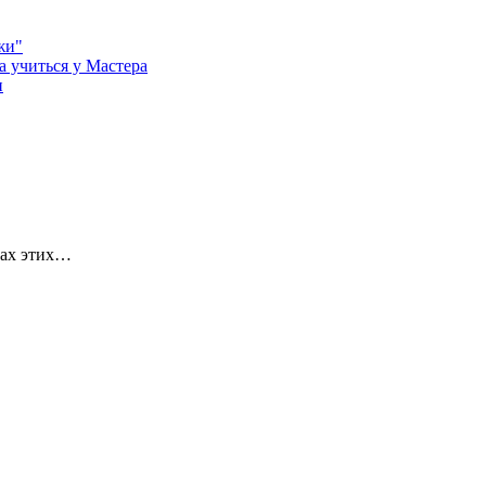
жи"
а учиться у Мастера
и
ках этих…