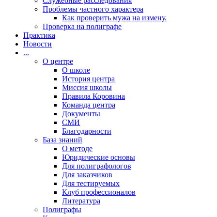
Cлужебные расследования
Проблемы частного характера
Как проверить мужа на измену.
Проверка на полиграфе
Практика
Новости
...
О центре
О школе
История центра
Миссия школы
Правила Коровина
Команда центра
Документы
СМИ
Благодарности
База знаний
О методе
Юридические основы
Для полиграфологов
Для заказчиков
Для тестируемых
Клуб профессионалов
Литература
Полиграфы