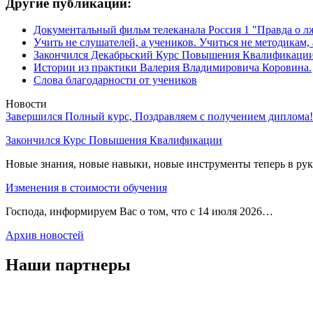
Другие публикации:
Документальный фильм телеканала Россия 1 "Правда о л
Учить не слушателей, а учеников. Учиться не методикам, 
Закончился Декабрьский Курс Повышения Квалификаци
Истории из практики Валерия Владимировича Коровина.
Слова благодарности от учеников
Новости
Завершился Полный курс, Поздравляем с получением диплома!
Закончился Курс Повышения Квалификации
Новые знания, новые навыки, новые инструменты теперь в ру
Изменения в стоимости обучения
Господа, информируем Вас о том, что с 14 июля 2026…
Архив новостей
Наши партнеры