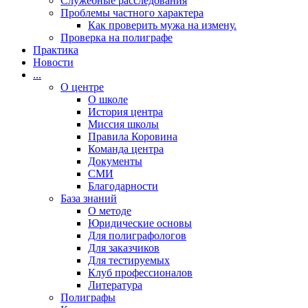
Cлужебные расследования
Проблемы частного характера
Как проверить мужа на измену.
Проверка на полиграфе
Практика
Новости
...
О центре
О школе
История центра
Миссия школы
Правила Коровина
Команда центра
Документы
СМИ
Благодарности
База знаний
О методе
Юридические основы
Для полиграфологов
Для заказчиков
Для тестируемых
Клуб профессионалов
Литература
Полиграфы