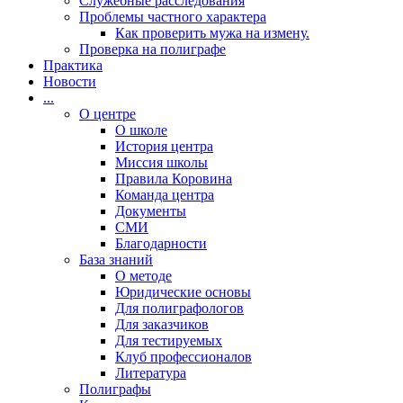
Cлужебные расследования
Проблемы частного характера
Как проверить мужа на измену.
Проверка на полиграфе
Практика
Новости
...
О центре
О школе
История центра
Миссия школы
Правила Коровина
Команда центра
Документы
СМИ
Благодарности
База знаний
О методе
Юридические основы
Для полиграфологов
Для заказчиков
Для тестируемых
Клуб профессионалов
Литература
Полиграфы